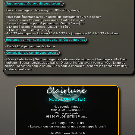
Supplément et Options de votre séjour :
- Frais de ménage en fin de séjour : 90 € (Obligatoire)
- -- --- ----------- --- -- - -- --- ------------- --- -- -
- Frais supplémentaire avec un animal de compagnie: 40 € / le séjour
- 1 service à raclette pour 6 personnes : Gratuit / le séjour
- 1 service à fondue pour 8 personnes : Gratuit / le séjour
- 1 Lit bébé pliable + matelas : Gratuit / le séjour
- 1 Chaise bébé : Gratuit / le séjour
- 4 x VTT électrique en location 20 € le VTT / la journée, ou 60 € le VTT / le séjour
Recharge d'un véhicule électrique sur le réseau du gîte :
- Forfait 20 € par journée de charge
Compris dans le tarif de votre séjour :
- L'eau - L'électricité ( Sauf recharge des véhicules électriques ) - Chauffage - Wifi - Bain
nordique - Sauna - serviettes de bains - Draps et lits faits avant votre arrivée - Linge de
cuisine - Serviettes pour le sauna - Bois pour la cheminée (pendant les périodes froides) -
Produits d'entretien
NOUS CONTACTER
Nos coordonnées :
Mme & Mr EICHINGER
26 rue principale
68820 WILDENSTEIN France
Tel:+33(0)6.87.27.80.83
( Laissez-nous un message et nous vous rappellerons )
Site Web : www.clairlune.fr