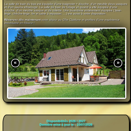
La salle de bain du bas est équipée d'une baignoire + douche, d'un meuble deux vasques
et d'un sauna infrarouge. La salle de bain de l'étage et quand à elle équipée d'une
douche, d'un meuble vasque et de toilette. Une buanderie entièrement équipée ( lave-
linge, chèche-linge, fer et table à repasser, ....) est aussi à votre disposition.
Réservez dès maintenant
votre séjour au Gîte Clairlune et profitez d'une expérience
inoubliable en Alsace !
Disponibilités 2026 / 2027
Dernière mise à jour le : 10/07/2026