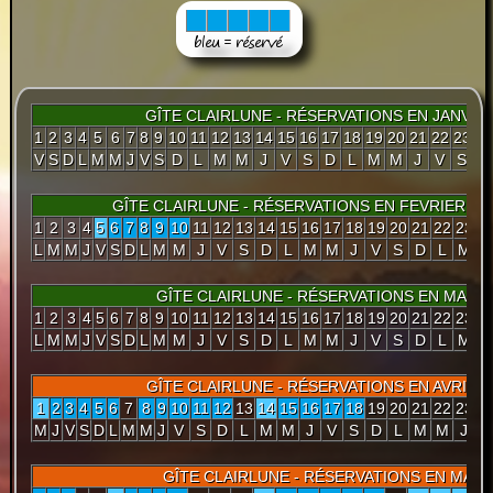
GÎTE CLAIRLUNE - RÉSERVATIONS EN JANVIER
1
2
3
4
5
6
7
8
9
10
11
12
13
14
15
16
17
18
19
20
21
22
23
24
V
S
D
L
M
M
J
V
S
D
L
M
M
J
V
S
D
L
M
M
J
V
S
D
GÎTE CLAIRLUNE - RÉSERVATIONS EN FEVRIER 20
1
2
3
4
5
6
7
8
9
10
11
12
13
14
15
16
17
18
19
20
21
22
23
2
L
M
M
J
V
S
D
L
M
M
J
V
S
D
L
M
M
J
V
S
D
L
M
M
GÎTE CLAIRLUNE - RÉSERVATIONS EN MARS 
1
2
3
4
5
6
7
8
9
10
11
12
13
14
15
16
17
18
19
20
21
22
23
2
L
M
M
J
V
S
D
L
M
M
J
V
S
D
L
M
M
J
V
S
D
L
M
M
GÎTE CLAIRLUNE - RÉSERVATIONS EN AVRIL 2
1
2
3
4
5
6
7
8
9
10
11
12
13
14
15
16
17
18
19
20
21
22
23
2
M
J
V
S
D
L
M
M
J
V
S
D
L
M
M
J
V
S
D
L
M
M
J
V
GÎTE CLAIRLUNE - RÉSERVATIONS EN MAI 2