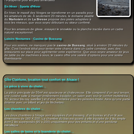
- Parapente pour les plus téméraires
En Hiver : Sports d'Hiver
En hiver, le massif des Vosges se transforme en un paradis pour
les amateurs de ski. À seulement 20 minutes, le domaine skiable
du
Markstein
et de
La Bresse
propose des pistes adaptées à
tous les niveaux, que vous soyez débutant ou skieur confirmé.
Pour les amateurs de glisse, essayez le snowkite ou la planche tractée dans un cadre
naturel exceptionnel.
Loisirs Nocturnes : Casino de Bussang
Pour vos soirées, ne manquez pas le
casino de Bussang
, situé à environ 20 minutes du
gîte. C'est l'endroit idéal pour tenter votre chance dans un cadre convivial, avec des
restaurants sur place pour agrémenter votre expérience. Que vous soyez amateur de jeux
de table ou de machines à sous, le casino offre une variété d'options pour une soirée
divertissante.
Gîte Clairlune, location tout confort en Alsace !
La pièce à vivre du chalet ...
La pièce principale de 55m² est spacieuse et chaleureuse. Elle comprend d'un seul tenant,
une cuisine salle à manger entièrement équipée, un salon avec tout le confort multimédia (
TV, lecteur blu-ray, satellite ) et d'une cheminée pour les périodes froide. Ainsi qu'une partie
détente avec un billard et jeu de fléchettes.
Les chambres du chalet ...
Les deux chambres à l'étage sont équipées d'un dressing, d'un bureau et d'un lit aux
dimensions de 160 X 200. La chambre du bas est quand à elle équipée de 4 lits simple
dont 2 lits superposés (90 x 200) uniquement pour des enfants et d'une penderie
métallique.
Les salles de bains et la buanderie du chalet ...