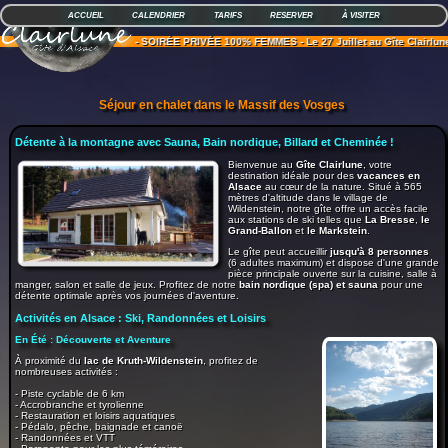
ACCUEIL
CALENDRIER
TARIFS
RESERVER
À VISITER
- SOIRÉE PRIVÉE 100% FEMMES - Le 27 Juillet au Gîte Clairlune. En 
Séjour en chalet dans le Massif des Vosges
Détente à la montagne
avec Sauna, Bain nordique, Billard et Cheminée !
Bienvenue au
Gîte Clairlune
, votre
destination idéale pour des
vacances en
Alsace
au cœur de la nature. Situé à 565
mètres d'altitude dans le village de
Wildenstein, notre gîte offre un accès facile
aux stations de ski telles que
La Bresse
,
le
Grand-Ballon
et
le Markstein
.
Le gîte peut accueillir
jusqu'à 8 personnes
(6 adultes maximum) et dispose d'une grande
pièce principale ouverte sur la cuisine, salle à
manger, salon et salle de jeux. Profitez de notre
bain nordique (spa) et sauna
pour une
détente optimale après vos journées d'aventure.
Activités en Alsace : Ski, Randonnées et Loisirs
En Été : Découverte et Aventure
À proximité du
lac de Kruth-Wildenstein
, profitez de
nombreuses activités :
- Piste cyclable de 6 km
- Accrobranche et tyrolienne
- Restauration et loisirs aquatiques
- Pédalo, pêche, baignade et canoë
- Randonnées et VTT