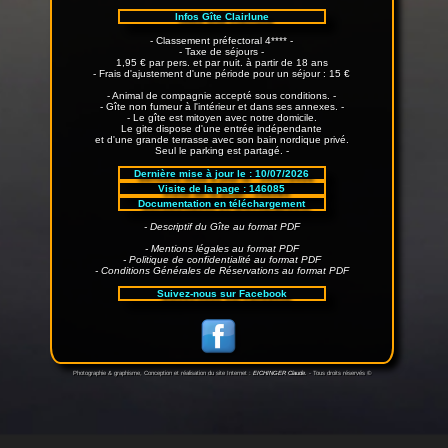
Infos Gîte Clairlune
- Classement préfectoral 4**** -
- Taxe de séjours -
1,95 € par pers. et par nuit. à partir de 18 ans
- Frais d'ajustement d'une période pour un séjour : 15 €
- Animal de compagnie accepté sous conditions. -
- Gîte non fumeur à l'intérieur et dans ses annexes. -
- Le gîte est mitoyen avec notre domicile.
Le gite dispose d'une entrée indépendante
et d'une grande terrasse avec son bain nordique privé.
Seul le parking est partagé. -
Dernière mise à jour le :
10/07/2026
Visite de la page :
146085
Documentation en téléchargement
- Descriptif du Gîte au format PDF
- Mentions légales au format PDF
- Politique de confidentialité au format PDF
- Conditions Générales de Réservations au format PDF
Suivez-nous sur Facebook
Photographie & graphisme, Conception et réalisation du site Internet :
EICHINGER Claude.
- Tous droits réservés ©